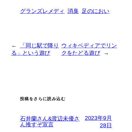
グランズレメディ
消臭
足のにおい
←
「同じ駅で降り
ウィキペディアでリン
る」という遊び
クをたどる遊び
→
投稿をさらに読み込む
2023年9月
石井蘭さん&渡辺未優さ
ん推すぞ宣言
28日