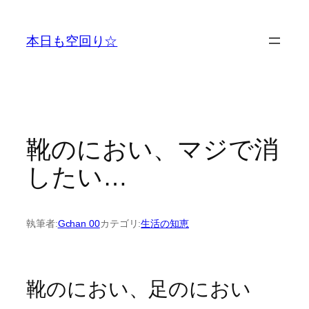
内
容
本日も空回り☆
を
ス
キ
ッ
プ
靴のにおい、マジで消
したい…
執筆者:
Gchan 00
カテゴリ:
生活の知恵
靴のにおい、足のにおい